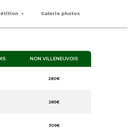
étition
Galerie photos
IS
NON VILLENEUVOIS
280€
285€
309€