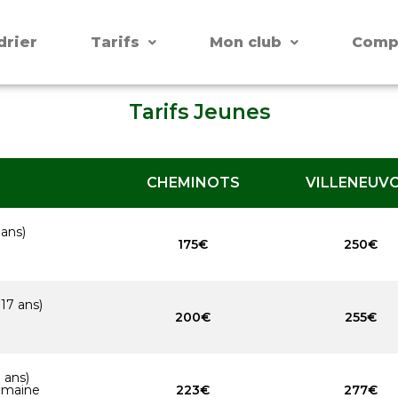
drier
Tarifs
Mon club
Comp
Tarifs Jeunes
CHEMINOTS
VILLENEUVO
 ans)
175€
250€
 17 ans)
200€
255€
 ans)
semaine
223€
277€