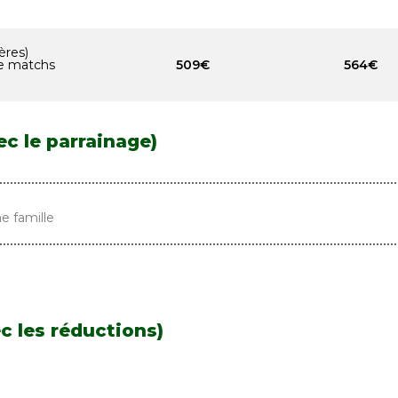
ères)
de matchs
509€
564€
c le parrainage)
e famille
c les réductions)